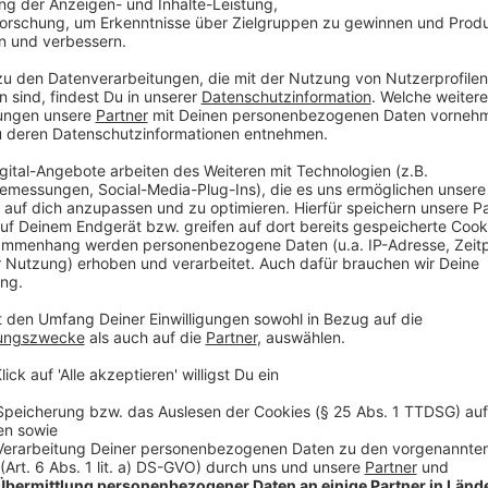
seiner sonstigen Art entsprechen.
Anzeige
Verein will weiter für Vielfalt einstehen
Anzeige
Wie der Vorstand berichtet, hätten der Brief sowie 
Mannes den Ausschlag dafür gegeben, ihn wieder ein
nicht alleine, sondern immer mit einer anderen Perso
Nachfrage hin auch weiterhin für Vielfalt stehen. Mit
Verein Mitte April die Zusammenarbeit mit dem Trai
Anzeige
Hintergründe zu den Aufnahmen