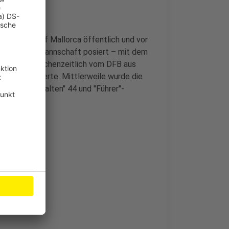
Er hatte auf Mallorca öffentlich und vor
hen Nationalmannschaft posiert – mit dem
r wurde zwischenzeitlich vom DFB aus
ymbol erinnerte. Mittlerweile wurde die
ots mit der "alten" 44 und "Führer"-
n.
kommen