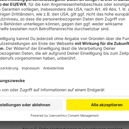
Anzeige
Kurz zuvor waren Fotos des Mannes publik geworden. 
der lokalen Presse mit einem Trikot der der deutsc
Aufdruck „Führer“ und der Nummer 44. Diese Numme
dem Verkauf genommen, weil sie zu sehr an das SS-S
Schriftart der 4 geändert, auf Mallorca kann man Trik
Aufdruck Augenzeugen zufolge aber weiterhin kaufe
Anzeige
Weitere Meldungen aus Leverkusen
Anzeige
Leverkusen soll in diesem Jahr weitere Sirenen be