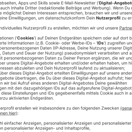
Anzeige
Der Fall hatte im Frühjahr für Schlagzeilen gesorgt:
auf Mallorca in einem Trikot mit der Aufschrift "Füh
erinnert fotografiert.
Nachdem der Verein den Mann 
Trainer dort aktiv. Das hat der Verein auf RL-Nachfra
Anzeige
Elternbrief hatte Wiedereinstellung geforde
Anzeige
Die Initiative ging wohl von den Eltern der Jugendlich
einen Brief verfasst, in dem sie fordern, dass der Trai
dass er, Zitat: einen „großen Fehler“ gemacht habe, d
dass die Entlassung dem Trainer nicht gerecht wird.