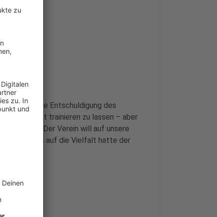
eine glaubhafte Entschuldigung des
e Mannschaft trainieren zu lassen – aber
n zusammen. Der Verein will auf unsere
 dem Verweis auf die Vielfalt hatte der
ner beendet.