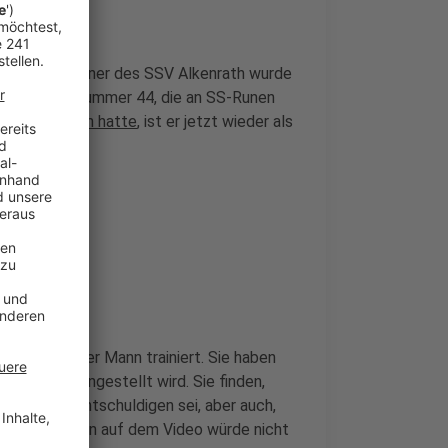
 ein Jugendtrainer des SSV Alkenrath wurde
rer" und der Nummer 44, die an SS-Runen
rausgeworfen hatte
, ist er jetzt wieder als
ge bestätigt.
rt
en aus, die der Mann trainiert. Sie haben
ner wieder eingestellt wird. Sie finden,
er nicht zu entschuldigen sei, aber auch,
 Sein Verhalten auf dem Video würde nicht