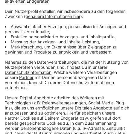
Anzeige
Weitere Meldungen aus Leverkusen
Anzeige
Rudi Völler wird neuer Direktor der
Nationalmannschaft
Mehr Leihräder für Leverkusen
Hitdorf: LKW-Fahrer durch eigenen LKW eingeklemmt
Anzeige