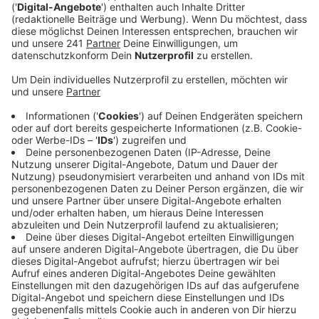
Veröffentlicht:
Donnerstag, 19.01.2023 22:03
Anzeige
Das Feuer, ein brennender Stromverteilerkasten, war
schnell unter Kontrolle, so die Feuerwehr. Aufgrund
des Einsatzes gab es zwischenzeitlich
Verkehrsbehinderungen auf dem Willy-Brandt-Ring. Die
Feuerwehr war mit 57 Einsatzkräften und 15
Fahrzeugen vor Ort. Die Leverkusener Feuerwehr war
mit einem größeren Aufgebot vor Ort, weil anfangs
nicht klar war, ob sich noch Personen in der Wohnung
aufhalten. Die konnten die Wohnung aber vorher
eigenständig verlassen, so ein Sprecher auf unsere
Nachfrage. Außerdem war die EVL im Einsatz. Verletzt
wurde niemand.