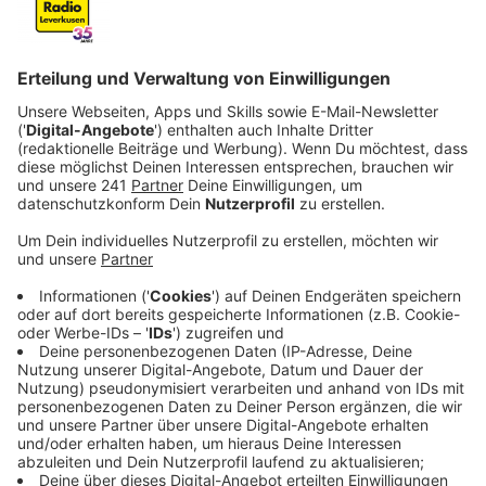
Zentrum.
Veröffentlicht:
Dienstag, 15.04.2025 11:04
Anzeige
Mehr Beratungsgespräche als im Vorjahr
Anzeige
Für zwei Altersgruppen gibt es außerdem spezielle
Beratungsangebote, nämlich für 15-25-Jährige und für
Menschen ab 60. Bei beiden Gruppen ist die Anzahl der
Beratungsgespräche 2024 im Vergleich zum Vorjahr
um rund 15 Prozent angestiegen. Bei der Gruppe der
Älteren geht das SPZ davon aus, dass es durch den
demografischen Wandel in den kommenden Jahren