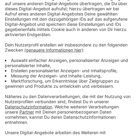
noch mehr Hilfesuchende werden. Frauen über 60
lassen sich deutlich häufiger zum Thema psychischer
Erkrankungen beraten als Männer, die am weitesten
verbreitete Krankheit in dieser Altersgruppe ist eine
Depression.
Anzeige
Beratungsangebote des SPZ
Anzeige
Hier
kommt ihr zu den Beratungsmöglichkeiten für
Menschen ab 60 Jahren.
Hier
geht es zur speziellen Beratung für junge
Menschen.