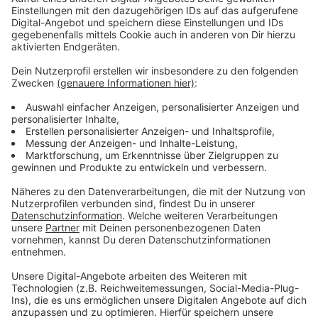
Um die erhöhte Nachfrage bewältigen zu können, hat
die Stadt das zuständige Team um sieben Mitarbeiter
aufgestockt. Außerdem gibt es seit Anfang Dezember
eine Anlaufstelle in Wiesdorf. Hier hilft ein
Lotsenteam beim Ausfüllen der Anträge und
beantwortet Fragen. Trotz dieser Maßnahmen kann es
in den kommenden Monaten zu deutlich längeren
Bearbeitungszeiten kommen, so die Stadt. Deswegen
sei es wichtig, beim Ausfüllen der Anträge gut
aufzupassen, dass die Angaben vollständig sind und
sich im Zweifelsfall Unterstützung zu holen. Mehr
Infos dazu gibt es
hier
.
Anzeige
Mehr Meldungen aus Leverkusen
Anzeige