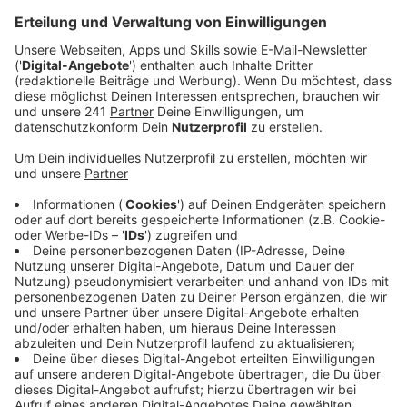
Anzeige
Seit dem neuen Jahr greift eine Reform des
Wohngelds. Viel mehr Menschen in Leverkusen können
dann den Mietzuschuss “Wohngeld plus” bekommen.
Die Bundesregierung geht davon aus, dass sich die
Zahl der Wohngeldberechtigten mehr als
verdreifachen wird. Etwa 3000 Haushalte haben in
unserer Stadt demnach Anspruch auf Wohngeld.
Anzeige
Stadt Leverkusen ergreift Maßnahmen
Anzeige