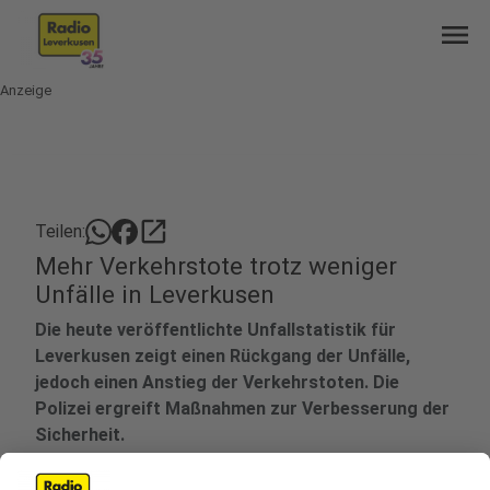
menu
Anzeige
open_in_new
Teilen:
Mehr Verkehrstote trotz weniger
Unfälle in Leverkusen
Die heute veröffentlichte Unfallstatistik für
Leverkusen zeigt einen Rückgang der Unfälle,
jedoch einen Anstieg der Verkehrstoten. Die
Polizei ergreift Maßnahmen zur Verbesserung der
Sicherheit.
Veröffentlicht:
Montag, 17.03.2025 14:45