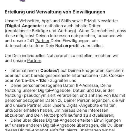
Anzeige
Spurwechsel verursacht Unfall
Anzeige
Bei einem Autounfall in Monheim ist am Montag eine
42-jährige Leverkusenerin schwer verletzt worden. Sie
war gegen 8:30 Uhr mit ihrem Seat auf der
Opladenerstraße unterwegs, als eine 66-jährige
Monheimerin in den Gegenverkehr geriet. Grund dafür
war laut Polizei ein anderer Monheimer, der ohne
Rückblick sie Spur gewechselt haben soll.
Anzeige