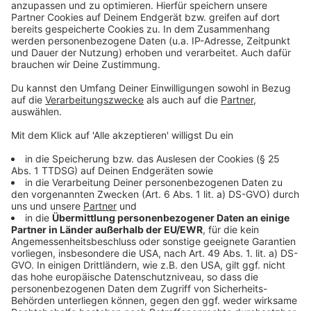
Bahnsanierung: Ersatzbusse für Leverkusener
Haltestellen
Fehler bei Gebührensatzungen: Leverkusen verliert
Millionen
Leverkusener Kampagne: Fastelovend ist kein
Freifahrtschein
Anzeige
Anzeige