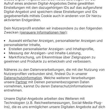
Strafverfahren gegen Unfallverursacher
Anzeige
Diesem Fahrer musste die Monheimerin ausweichen
und stieß so mit der Leverkusenerin zusammen. Beide
wurden verletzt in ein Krankenhaus gebracht. Die
Autos mussten abgeschleppt werden, es ist ein
Schaden von circa 30.000 Euro entstanden. Die Polizei
hat auch den Verursacher gefunden und gegen ihn ein
Strafverfahren eigeleitet. Außerdem wurde sein
Führerschein eingezogen.
Anzeige
Weitere Meldungen aus Leverkusen
Anzeige