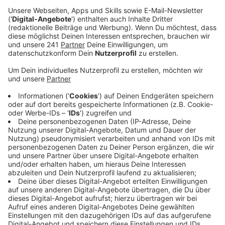
Veröffentlicht:
Donnerstag, 24.04.2025 12:18
Anzeige
Auswirkungen des Brands auf die Kartel Bar
Anzeige
Die Dacharbeiten dauern länger als geplant. Die Kartel
Bar im Erdgeschoss ist betroffen, jedoch weniger
stark als die Wohnungen. Die Besitzerin erwartet, dass
die Stadt die Schäden erst in einigen Wochen
begutachtet. Erst dann können Maßnahmen zur
Wiedereröffnung ergriffen werden. Die Kartel Bar wird
deswegen am Kneipenfestival nicht teilnehmen. Als
Ersatz ist das Gartenlokal Butterheide in Rheindorf