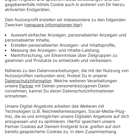
hinzugekommen. Es ist die einzige Festival-Location in
Rheindorf in diesem Jahr.
Anzeige
Mehr Nachrichten aus Leverkusen
Anzeige
Stadt Leverkusen noch zögerlich bei KI
Personalsituation in Leverkusener Bäckereien relativ
gut
Starkregen in Leverkusen: Rheinpegel unter
Normalwert