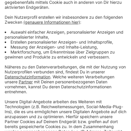
Stadtgebiet ist betroffen. Kürzlich hatte die Stadt
Leverkusen bereits einen intensiveren Austausch mit
der Nachbarstadt angekündigt.
Anzeige
Mehr Meldungen aus Leverkusen
Anzeige
Leverkusener bekommen Geld für Solaranlagen
Aktionstag zu sicheren Abtreibungen in Leverkusen
Leverkusen: Umweltschützer werfen
Chemiekonzernen Betrug vor
Anzeige