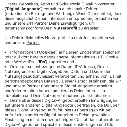
Veröffentlicht:
Donnerstag, 28.09.2023 10:47
Anzeige
Die fast 100.000 Quadratmeter große Fläche hatte
die Stadt bereits im vergangenen Jahr vom Bayer-
Konzern gekauft. Ein Flächennutzungsplan schreibt
schon länger vor, dass an der Solinger Straße ein
Gewerbegebiet gebaut werden soll. Im Rat war das
trotzdem ein großes Streitthema, denn einige
Fraktionen wünschen sich, dass Baupläne für andere
Flächen im inneren Stadtgebiet Priorität bekommen.
Die größten Ratsfraktionen waren sich letztendlich
aber einig darüber, die Pläne für das Gewerbegebiet in
Rheindorf jetzt angehen zu wollen. Es ist ein
interkommunales Projekt, denn auch das Langenfelder