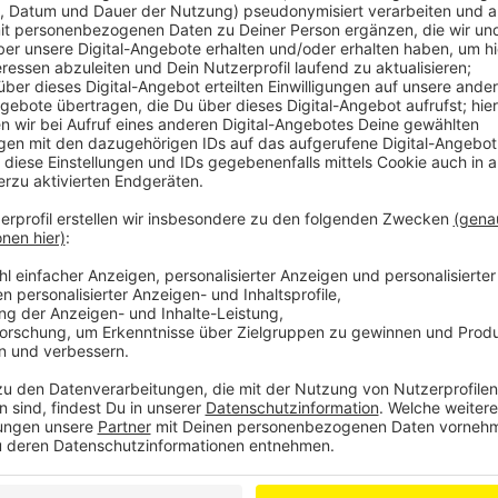
Statt bis 2025 soll der Schlüsselspieler aus Argentin
Teil der Werkself bleiben. Palacios begründet den Sc
Leverkusen bisher erfüllt wurden. Außerdem läuft di
fast makellos. Mit 13 Punkten steht die Werkself a
hinter Bayern München.
Anzeige
Mehr Meldungen aus Leverkusen
Anzeige
Zugeständnis beim Leverkusener Autobahnausbau
Leverkusen: Baufortschritte an der Diepentalsperre
Neue Betreuungskosten für Leverkusen beschlosse