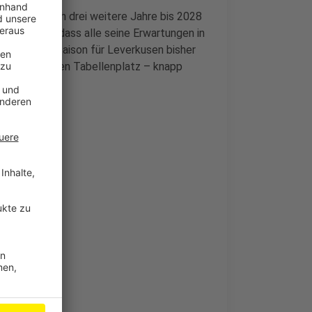
ien jetzt noch drei weitere Jahre bis 2028
hritt damit, dass alle seine Erwartungen in
e Bundesligasaison für Leverkusen bisher
uf dem zweiten Tabellenplatz – knapp
n