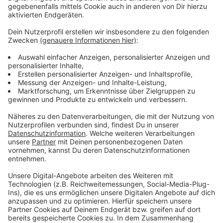
Marc Stallberg.
Für den Para-Mixed-Vierer ist Silber
eine Verbesserung. Vor einem Jahr in München hatten
sie die Bronzemedialle geholt.
Anzeige
Weitere Meldungen aus Leverkusen
Anzeige
Ein Jahr warten: Zu wenig Therapieplätze in
Leverkusen
"Unrealistisch": IHK Köln unterschreibt Kohleausstieg
nicht
Saisonende bei Bayer 04 Leverkusen
Anzeige