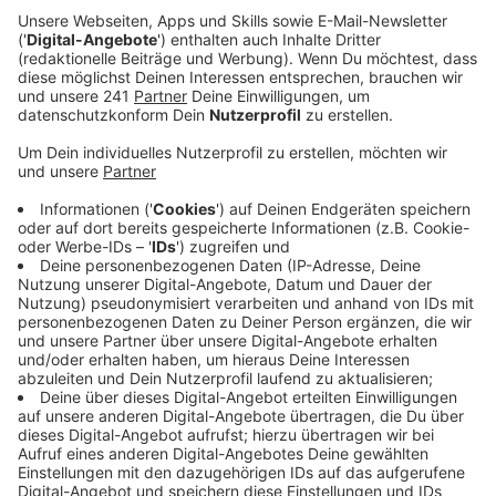
gewonnen. Mit Marc Lembeck und Kathrin
Marchand gehören zwei Athleten des RTHC Bayer
Leverkusen zum Team.
Veröffentlicht:
Dienstag, 30.05.2023 14:17
Anzeige
"Es war kein schönes Rennen, aber schnell. Wir waren
alle super engagiert, jeder Schlag hat gesessen. Als
wir an den Franzosen vorbei waren, war es ein
Selbstläufer“, berichtete Schlagfrau Kathrin Marchand.
Lange sah es dabei beim Rennen im slowenischen Bled
nach einem Kopf-an-Kopf-Rennen aus. Doch die
Ruderer mussten sich am Ende der Konkurrenz aus
Großbritannien geschlagen gegeben.
„Ein echt gutes
Rennen. Die Mannschaft konnte sich im Vergleich zum
Vorlauf deutlich steigern“, sagte Para-Bundestrainer