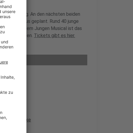
Hape Kerkeling. An den nächsten beiden
Erholungshaus geplant. Rund 40 junge
on mit. Laut dem Jungen Musical ist das
gestaltet haben.
Tickets gibt es hier.
rkusener Brücke