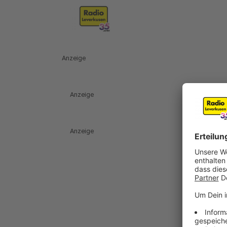
Anzeige
Anzeige
Anzeige