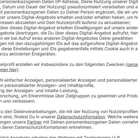
Das Musical basiert auf dem Kultfilm von 1993 mit 
Wochenenden sind insgesamt zehn Vorstellungen im 
Darsteller und Musicalsänger wirken an der Produkti
Bühnenbild das größte und aufwendigste, das sie je 
Anzeige
©
Radio Leverkusen|Köplin
Anzeige
Mehr Meldungen aus Leverkusen
Anzeige
Wieder Sperrung der Nobelstraße: Arbeiten an Leve
Wohnraum in Leverkusen: Neue Pläne für Opladen