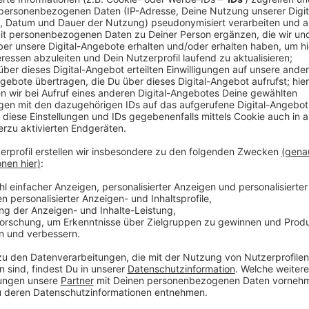
Kostenlose Beratung für Verein
Anzeige
Die bundesweite Initiative startsocial e.V. hat den
Rhein“ für ein Stipendium ausgewählt. Startsocial w
stärken und bietet mit dem Stipendium eine viermo
dieses Coachings können gemeinsam Themen bearbeit
Finanzierung verbessert werden kann und wie man i
Center aufbaut. Los geht’s im November.
Anzeige
Weitere Meldungen aus Leverkusen
Anzeige