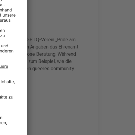
 Leverkusener LGBTQ-Verein „Pride am
ill nach eigenen Angaben das Ehrenamt
natige kostenlose Beratung. Während
et werden, zum Beispiel, wie die
n Leverkusen ein queeres community