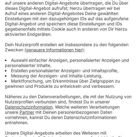
Wiesdorf und der ehemalige Kaufhof.
Anzeige
Kompromiss: einige Projekte sollen priorisiert
werden
Anzeige
Die Stadt kann da aber aktuell nicht einfach
Investitionen zusagen, weil es nur einen vorläufigen
Haushalt gibt. Um einen Stillstand bei den Projekten
zu verhindern, hat der Stadtrat dann noch spontan
einen Kompromiss gefunden: die Ausgaben für City C,
Berufsschule und Kaufhof werden priorisiert, die
Zusagen fürs Bahnhofs- und Businessquartier folgen
später. Alle Parteien waren sich einig: die