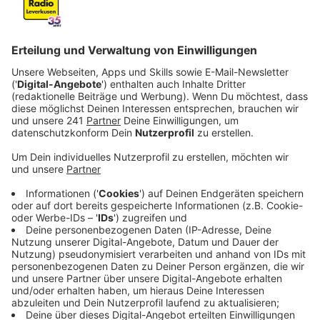
sofortige Geld-Zusagen von der Stadt, mehreren
Großprojekten in Leverkusen ein Stillstand
droht. Am Ende fanden die Politiker einen
Kompromiss.
Veröffentlicht:
Dienstag, 24.02.2026 06:21
Anzeige
Was tun, wenn man viel vor hat, aber das Geld knapp
ist? Im Stadtrat wurde am Montag (23.02.) lange über
die großen Bauprojekte in Leverkusen diskutiert, die
trotz des Haushaltslochs gestemmt werden müssen.
Die LEVI hatte gestern verkündet: ohne sofortige
Geld-Zusage droht einigen Großprojekten in
Leverkusen ein Stillstand droht. Das sind unter
anderem das Bahnhofsquartier in Wiesdorf, City C,
Berufsschule Bismarckstraße, das Businessquartier in