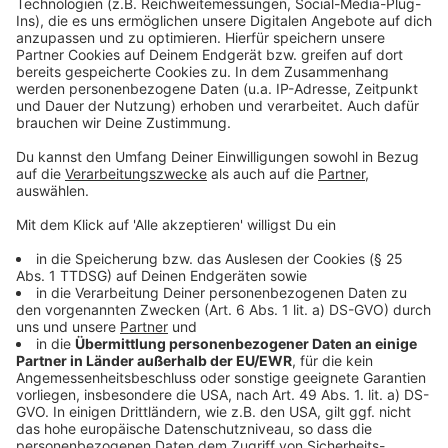
Kommunikation zwischen LEVI und der Stadt muss
besser werden.
Anzeige
Weitere Meldungen aus Leverkusen
Anzeige
Polizeieinsatz mit Hubschrauber in Bergisch
Neukirchen
Weiter viel Hilfe aus Leverkusen für die Ukraine
Oberbürgermeister will Finanzlage zur Chefsache
machen
Anzeige