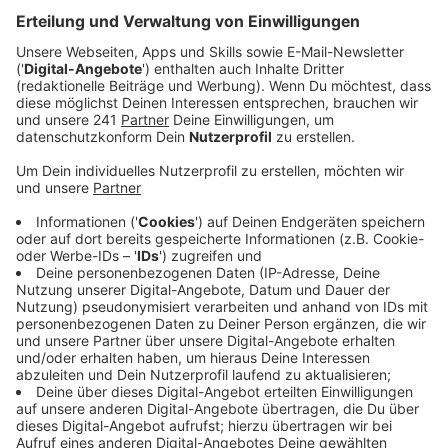
Anzeige
Bußgeld vom Ordnungsdienst droht
Anzeige
Zusätzlich dürfen Minderjährige bei uns kein Lachgas
mehr konsumieren, sonst gibt es ein Bußgeld vom
Kommunalen Ordnungsdienst. Diese Regeln schreibt
eine neue Verordnung vor, die der Stadtrat auf den
Weg gebracht hatte.
Anzeige
Bund plant Einschränkungen bei Lachgas