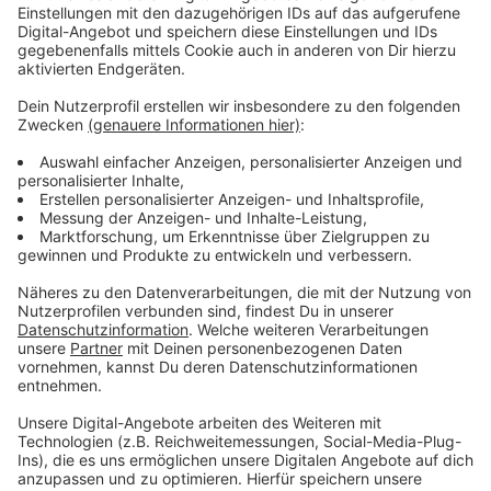
Anzeige
Lachgas wurde zunehmend vor allem an Kiosken
verkauft und dann für den schnellen Kick auch von
Jugendlichen eingeatmet. Dabei kann es schwere
gesundheitliche Folgen bis hin zu Hirnschäden
verursachen. Auch der Bund plant noch ein
Lachgasverbot für Jugendliche, bis das umgesetzt ist,
hat die Stadt Leverkusen schon mal vorgesorgt.
Anzeige
Weitere Meldungen aus Leverkusen
Anzeige
Leverkusener Jäger retten über 50 Kitze