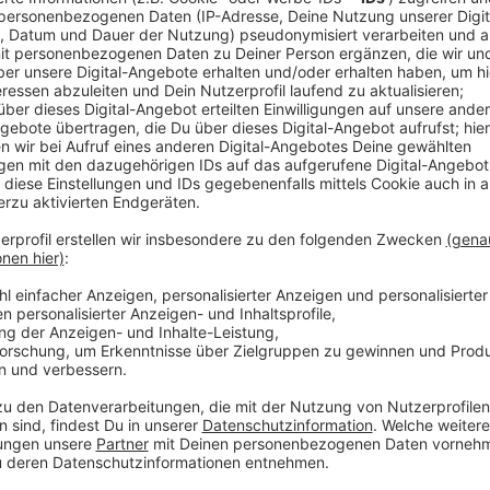
Ab dem 3. Mai wird zwischen 00:30 Uhr und 04:30 auc
fährt kein Fernverkehr. In gut zwei Monaten weitet 
die S-Bahnen aus. In der letzten Phase, vier Wochen 
es dann auch keinen Regional- und Fernverkehr zwis
Umleitung über Opladen ist bereits geplant. Die gut
der Ausbau gut in der Zeit und sollte damit auch pünk
Anzeige
Weitere Meldungen aus Leverkusen
Anzeige
Leverkusener Krankenhaushilfe feiert 40-jähriges Ju
Leverkusen: Bayer will weiter virtuelle Hauptversam