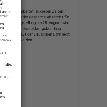
h nachts gearbeitet, zu diesen Zeiten
sich außerdem der gesperrte Abschnitt für
vor der Fertigstellung am 25. August, wird
chen Köln und Düsseldorf geben. Eine
e Nachricht: Laut der Deutschen Bahn liegt
tlich fertig werden.
biläum
mlung