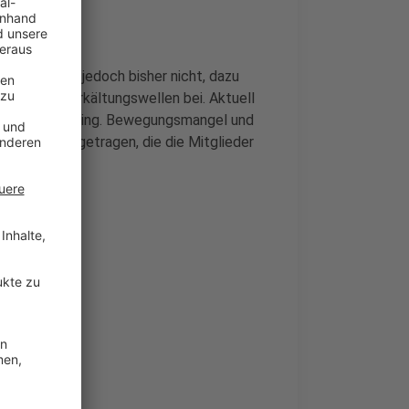
 die Zahlen jedoch bisher nicht, dazu
nd starke Erkältungswellen bei. Aktuell
onelles Training. Bewegungsmangel und
hwerden beigetragen, die die Mitglieder
studios.
abgebrannt