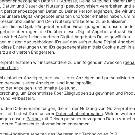
Anzeige
Vergleichbar mit den Monaten vor der Pandemie seien
tragen unter anderem auch die hohen Energiekosten u
besonders gefragt seien Rücken-Übungen und funkti
Homeoffice haben deutlich zu den körperlichen Besc
wieder loswerden möchten, heißt es von den Fitness
Anzeige
Weitere Meldungen aus Leverkusen
Anzeige
Leverkusen: 40 Müllcontainer in der Silvesternacht 
Leverkusener Politik spricht über Böllerverbot