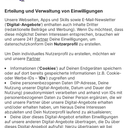
Anzeige
In der Stadtbibliothek in Wiesdorf eröffnet am
Mittwoch wieder die Saatgutbibliothek. Nach dem
erfolgreichen Auftakt im vergangenen Jahr können
sich Interessierte auch in diesem Jahr wieder bis zu
fünf Saatguttüten ausleihen. Das Ganze funktioniert
nach dem Prinzip “Geben und Nehmen”, aus der Ernte
soll neues Saatgut gewonnen werden, das ihr der
Bibliothek zurückgeben könnt.
Anzeige
Aktionstag am Mittwoch
Anzeige