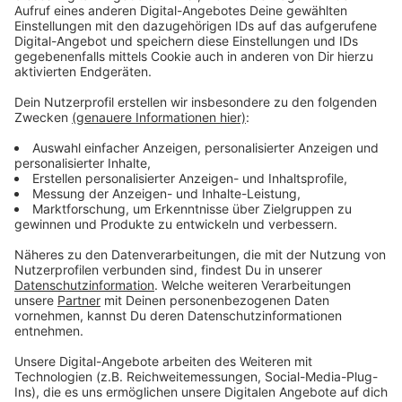
Zur Eröffnung gibt es von der Stadt einen
Aktionsnachmittag für Familien. Von 14 bis 18 Uhr
werden verschiedene Aktionen angeboten. Die AVEA
und das NaturGut Ophoven informieren beispielsweise
über nachhaltige Arbeit und geben Tipps und Tricks
rund ums Gärtnern. Außerdem gibt es auch Aktionen
für Kinder – die können zum Beispiel ein Mini-
Gewächshaus zum Mit-Nach-Hause-Nehmen bauen.
Anzeige
Weitere Meldungen aus Leverkusen
Anzeige
Warnstreiks in Leverkusen: Wupsi und Klinikum
betroffen