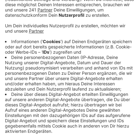
Veröffentlicht:
Mittwoch, 08.01.2025 06:25
Anzeige
Der Schauspieler und Sänger, einigen vielleicht
bekannt aus der Fernsehserie Köln 50667, gibt an, er
wolle die Stadt Leverkusen, in der er aufgewachsen
ist, wieder in bessere Zeiten führen, und sich vor allem
für Kinder und ältere Menschen einsetzen.
Anzeige
Mehr News aus Leverkusen
Anzeige