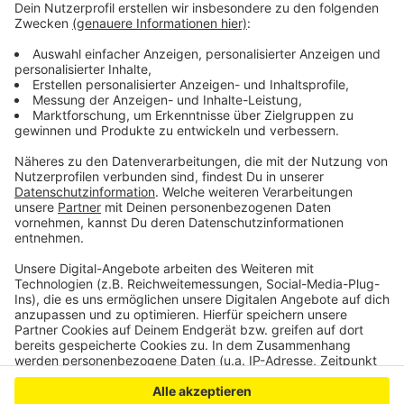
Herausforderung Unternehmensnachfolge in
Leverkusen
Vereine sollen in Schlebusch gemeinsam feiern
Mehrwegpflicht: Leverkusener Gaststätten weiterhin
skeptisch
Anzeige
Anzeige
Anzeige