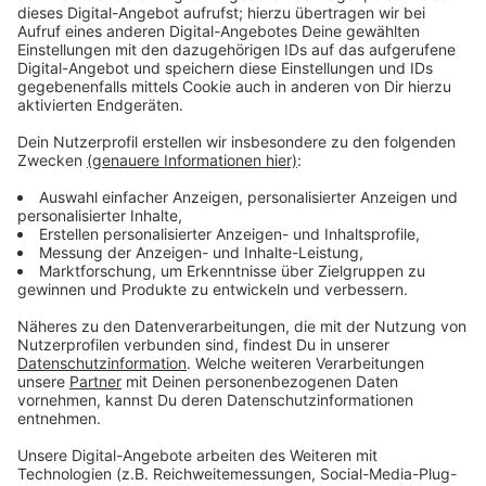
ablaufen.
Anzeige
Bundestagsabgeordnete Nyke Slawik reagiert
Anzeige
Trotzdem fordert der Verein weitere Aufklärung über
das Thema, um mehr Akzeptanz in der Stadt zu
schaffen. Auch die Leverkusener
Bundestagsabgeordnete Nyke Slawik von den Grünen
freut sich über die Leverkusener Zahlen. Für sie ist das
Gesetz ein großer Erfolg für eine moderne
Gesellschaftspolitik.
Anzeige