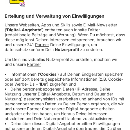
Veröffentlicht:
Donnerstag, 13.11.2025 15:54
Anzeige
Änderung Geschlechtseintrag beim Amt
Anzeige
Seit gut einem Jahr kann man auch in Leverkusen beim
Amt seinen Geschlechtseintrag ändern lassen. Die
Stadt hat jetzt mitgeteilt, dass diese Möglichkeit des
Selbstbestimmungsgesetzes bereits 79
Leverkusenerinnen und Leverkusener genutzt haben.
Allein 50 haben dieses Jahr ihr Geschlecht oder ihren
Vornamen ändern lassen. Der Verein Pride am Rhein
Leverkusen ist zufrieden, die meisten solcher
Verfahren würden reibungslos und respektvoll