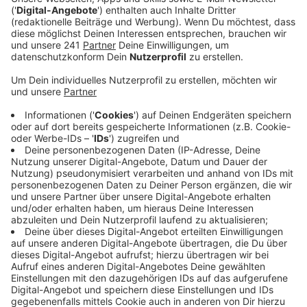
Veröffentlicht:
Freitag, 20.10.2023 15:15
Anzeige
Diese Entwicklung ist nicht neu. Spätestens durch die
gestiegenen Energiepreise infolge des Ukraine-Kriegs
haben sich viele Menschen mit erneuerbaren Energien
beschäftigt. Die Wartezeiten auf eine Solaranlage sind
aber weiter lang. Anfang des Jahres lag das noch an
Lieferengpässen. Das hat sich geändert, so die
Kreishandwerkerschaft. Die Lager seien jetzt gut
gefüllt. Aber die Handwerker haben so viele Aufträge,
dass trotzdem weiter warten angesagt ist. Die
Handwerkerschaft geht aber davon aus, dass sich
auch das demnächst entspannen wird und alle Kunden
noch schneller bedient werden können.