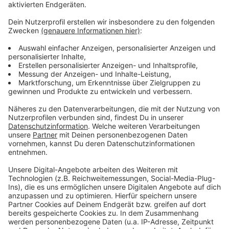
Anzeige
Weitere Meldungen aus Leverkusen
Anzeige
Schwerer Unfall in Steinbüchel
Jugendstadtrat Leverkusen mit jeder Menge
Beschlüssen
Bayer 04 gegen Wolfsburg: Stürmer Schick vor
Comeback
Anzeige