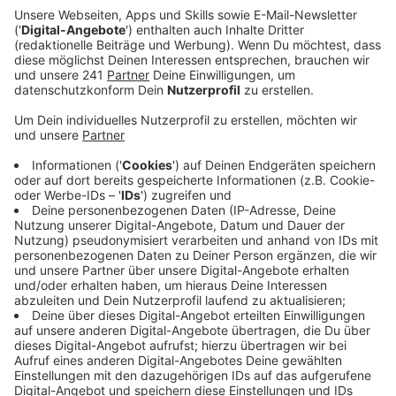
Veröffentlicht:
Freitag, 02.02.2024 05:55
Anzeige
Gelbsperre für Tah beendet
Anzeige
Der Abwehrchef hat am letzten Wochenende seine
Gelbsperre abgesessen und wird gegen den
Tabellenletzten vermutlich wieder in der Startelf
stehen. Und auch der am vergangenen Wochenende
auf Leihbasis von Real Betis Sevilla verpflichtete neue
Stürmer Borja Iglesias könnte zu seinem ersten
Einsatz der Werkself kommen und für die Tore des
Tabellenführers sorgen. Anpfiff im Stadion am