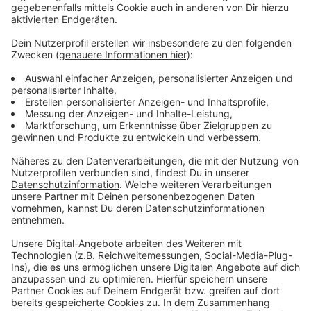
Böllenfalltor ist morgen um 15:30 Uhr, Radio
Leverkusen überträgt das Spiel wie gewohnt live.
Anzeige
Weitere Meldungen aus Leverkusen
Anzeige
Leverkusen: Greenpeace-Studie hinterfragt
Autobahnausbauplan
Aus für Hitdorfer Fähre? Stadtverwaltung mit
Vorschlag
Für Rettungsdienst: Feuerwehr Leverkusen sucht
Telenotarzt
Anzeige