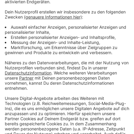
Weitere Nachrichten aus unserer Stadt
Anzeige
Rattenbefall in Leverkusener Kita - aber keine
Schließung nötig
Nach Schmierereien: Stromkästen in Leverkusen
übermalt
WM-Golf für TSV-Schwimmer Taliso Engel
Anzeige