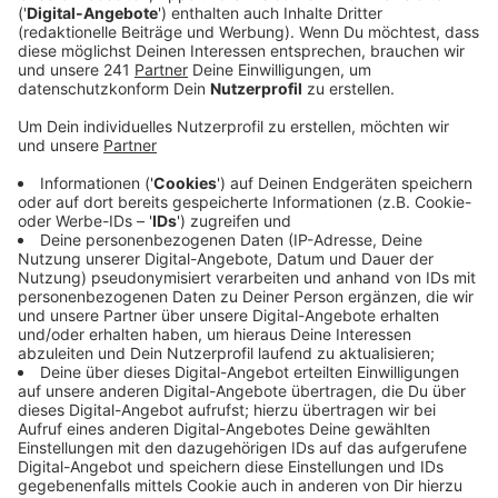
Stadt. Rund 50 Personen werden zurzeit gesucht.
Veröffentlicht:
Dienstag, 23.09.2025 12:47
Anzeige
Erfrischungsgeld und Link
Anzeige
Alle Helfenden bekommen ein sogenanntes
Erfrischungsgeld. Voraussetzung zum Helfen ist, dass
man mindesten 16 Jahre alt ist und eine EU-
Staatsangehörigkeit besitzt. Interessierte können
ganz einfach online ihre Daten angeben.
Den Link dazu
findet ihr hier.
Anzeige