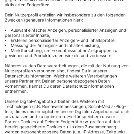
zusätzlichen Masten errichtet werden müssen.
Anzeige
Weitere Meldungen aus Leverkusen
Anzeige
Berlin macht Druck beim Autobahnausbau in
Leverkusen
Großer Run auf Fördermittel für Solaranlagen
Lanxess streicht Jobs in Leverkusen
Anzeige