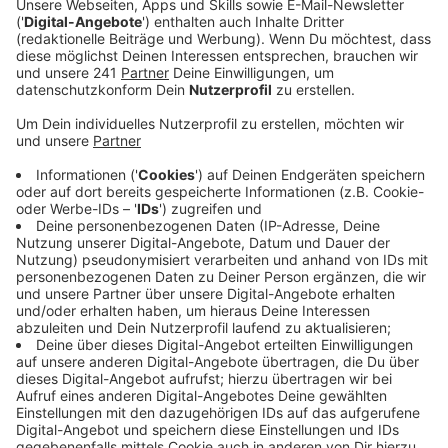
hohen Mobilfunkmast errichten.
Veröffentlicht:
Mittwoch, 18.10.2023 12:41
Anzeige
Die Bauarbeiten für den neuen Mast sind in diesen
Tagen gestartet – bis alles fertig ist, dauert es laut
Deutscher Telekom bis zu einem Jahr. Ziel sei es, das
Mobilfunknetz in Leverkusens Mitte zu verbessern,
denn die Datennutzung nimmt immer mehr zu. Diesem
steigenden Bedarf wolle man gerecht werden, und
zwar mit mehr Geschwindigkeit und Kapazität im
Mobilfunknetz, heißt es von den Verantwortlichen.
In
erster Linie werden künftig Kunden der Telekom von
dem neuen Mast profitieren. Der neue Standort soll
laut Unternehmen aber auch allen anderen
Mobilfunkanbietern angeboten werden, so dass keine