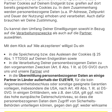
Grippewelle in Leverkusen angekommen
Seen und Talsperren um Leverkusen: Warnung vor
Ufereis
EVL-Arbeiten in Lützenkirchen verschoben
Anzeige
Anzeige
Anzeige