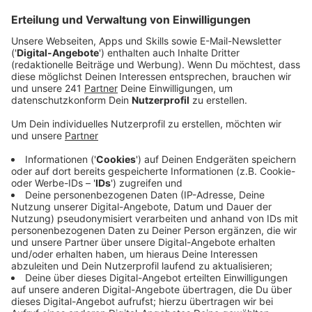
Anzeige
In Leverkusen wird im Schnitt 137 Mal pro Tag die 112
gewählt. Um die Einsatzkräfte zu entlasten und im
Notfall schneller lebenswichtige Entscheidungen zu
treffen, führt die Stadt ab dem Frühjahr ein neues
System ein: den Telenotarzt. Sanitäter können bei
Bedarf den Telenotarzt per Video dazuschalten.
Dieser sitzt in einer der Leitstellen in Leverkusen und
Mettmann und soll den Rettungsdienst beraten sowie
Anweisungen geben. In einigen Fällen wird es dadurch
nicht mehr nötig sein, dass ein Notarzt persönlich
vorbeikommt.
Anzeige