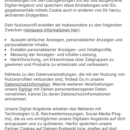
Stauinhalt der Talsperre liegt bei 50 Prozent. Das sei
ein positiver Wert, so der Verband. Der Wupperverband
hofft nun auf einen regenreichen Winter, um die Große
Dhünntalsperre für den Sommer 2026 wieder optimal
zu füllen.
Anzeige
Mehr Nachrichten aus Leverkusen
Anzeige
Klagen: Leverkusener Bayer-Konzern muss Geld
zurückhalten
Leverkusener Gymnasium: Bau der Dreifachhalle geht
voran