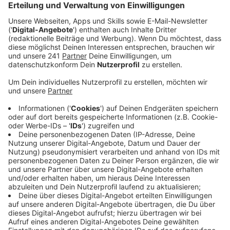
gut überstanden. Besonders der Oktober brachte
viel Niederschlag.
Veröffentlicht:
Mittwoch, 12.11.2025 13:43
Anzeige
Trinkwasserversorgung bleibt stabil
Anzeige
Trotz der heißen Sommermonate war die
Trinkwasserversorgung in Leverkusen und der
umliegenden Region durchgehend stabil. Selbst
zusätzliche Wasserabgaben aus der Talsperre in die
Dhünn, um dort den Wasserstand zu regulieren,
beeinträchtigten die Versorgung nicht. Der aktuelle