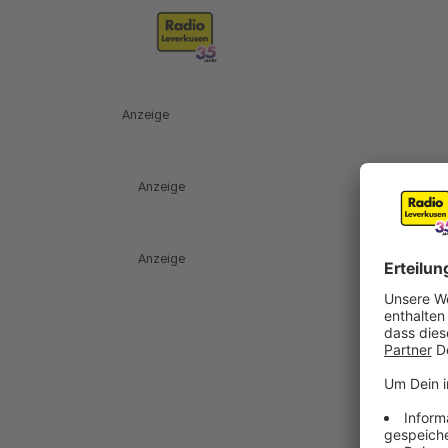
Anzeige
Anzeige
Anzeige