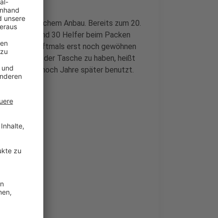
 aus biologischem Anbau. Bereits zum 20.
am Dienstag rund 30 Helfer beim Packen
h die Kinder oftmals erst noch gewöhnen
nes Essen in der Tasche zu haben, heißt
e Brotdosen noch Jahre später benutzt.
sse