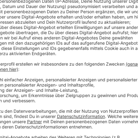
Die Lebensmittel in der Brotdose sind beim NaturGut
Mal findet die Aktion in diesem Jahr statt, bei der 
geholfen haben. Für den langen Schultag, an den sic
müssen, sei es wichtig, ein gesundes und ausgewoge
es von den Veranstaltern. Außerdem werden auch di
Anzeige
Weitere Meldungen aus Leverkusen
Anzeige
Leverkusen: Bayer 04 Frauen starten mit Rekordkuli
Inklusion bei der Kommunalwahl in Leverkusen
Autodieb aus Langenfeld baut Unfall in Leverkusen