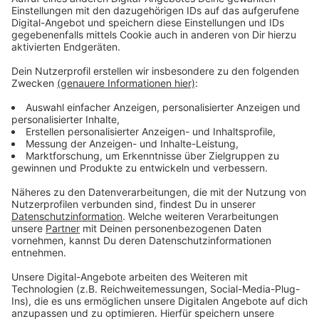
Laut Radio RSG sind die Arbeiten besonders
kompliziert. Es handelt sich demnach um einen
ätzenden Stoff. Der birgt laut Feuerwehr keine
weitere Gefahr, aber: die Feuerwehrleute müssen in
speziellen Schutzanzügen arbeiten. Diese haben
allerdings nur für eine kurze Zeit Sauerstoff, sodass
die Einsatzkräfte alle zwanzig Minuten tauschen
müssen. Wie lange die Sperrung dauert, ist laut
Autobahn GmbH noch unklar (Stand: 10.10.2024, 19:47
Uhr).
Anzeige
Weitere Meldungen aus Leverkusen
Anzeige