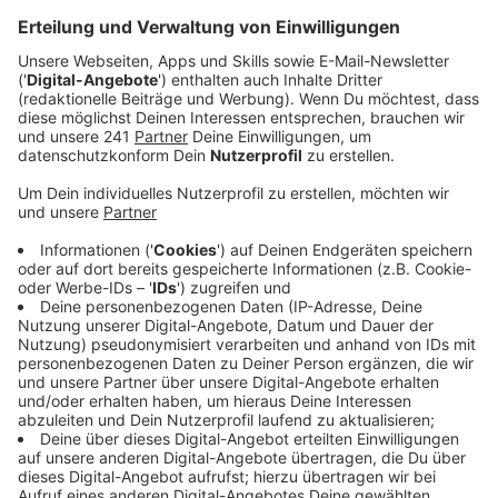
Anzeige
Wie unsere Kollegen von Radio RSG berichten
, waren
gegen 15 Uhr 30 zwei LKW zwischen Ohligser Heide
und Solingen zusammengestoßen. Einer der beiden
hatte Gefahrgut geladen, das ausgelaufen ist. Das
muss die Feuerwehr jetzt aufsammeln. Zuerst war die
A3 nur in Richtung Köln gesperrt, mittlerweile auch in
Richtung Oberhausen.
Anzeige
Komplizierte Arbeiten für die Feuerwehr
Anzeige