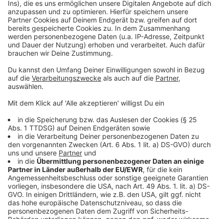
Anzeige
Weitere Meldungen aus Leverkusen
Anzeige
Arabischer Konzern soll Leverkusener Covestro
übernehmen
DKMS-Aktion für siebenjährigen Josef aus Leverkusen
Gastronomie in Leverkusen braucht mehr Gäste und
Personal
Anzeige