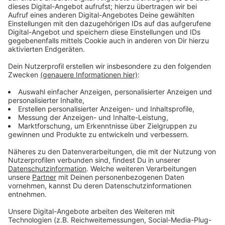
Oktober 2024 ab nachmittags, am 03. Oktober 2024
vormittags und am 06. Oktober 2024 nachmittags
sein. Mit dabei bei den bundesweiten Stauhotspots ist
wie immer auch der Kölner Ring auf A1, A3 und A4 und
natürlich die Autobahnen Richtung Meer und Bergen.
Anzeige
Tipps zur Stauvermeidung
Anzeige
Wer ohne Stau durchs Wochenende kommen will, der
ist gut beraten, wenn er am Samstag 04. Oktober
2024 fährt: Da rechnet der Verkehrsclub nämlich mit
weniger Verkehr, weil der Berufsverkehr deutlich
geringer ausfällt.