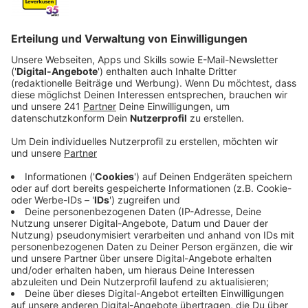
Anzeige
Das lange Wochenende steht bevor, und dadurch
wird’s auch wieder voll auf den Straßen. Davor warnt
der ADAC – zumal der Freitag, 04. Oktober 2024, in
einigen Bundesländern sogar offiziell frei ist UND in
Bremen, Niedersachsen und Sachsen die Herbstferien
beginnen.
Anzeige
Stauzeiten und Hotspots
Anzeige
Am vollsten dürfte es dem ADAC zufolge am 02.