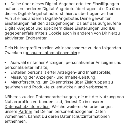
Wuppertaler Straße - Burscheider Straße -
Nagelsbach - Weltersbach - Leichlinger Straße -
Solinger Straße - Herscheid - L359 - Landrat-
Trimborn-Straße - Johannisberg - Im Dorffeld -
Kirchstraße - Neukirchener Straße - Brückenstraße
- Am Wallgraben - Opladener Straße - Rothenberg-
Sandstraße - Friedenberger Straße - Haus-Vorster-
Straße - Düsseldorfer Straße - Gerhart-
Hauptmann-Straße - Auestraße - Steinstraße -
Kanalstraße - Herzogstraße - Kölner Straße -
Schillerstraße - Humboldt-Straße - Goethestraße -
Europa-Allee - Lützenkirchener Straße -
Pommernstraße - Burscheider Straße
Am Sonntag um 11 Uhr sind dann wieder Läufer mit
hässlichen Weihnachtspullis voller Rentieren und