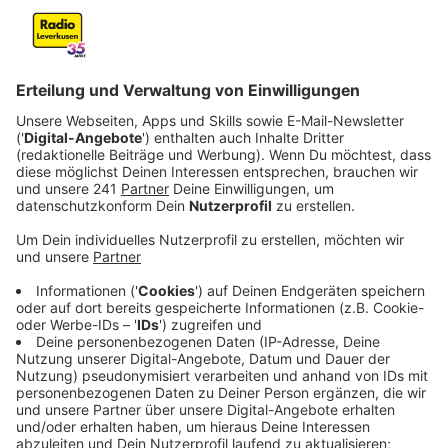
weißen Schwedenhäuschen. Doch auch an anderen
Orten in der Stadt weihnachtet es sehr.
Veröffentlicht:
Freitag, 09.12.2022 06:41
Anzeige
Ebenfalls am Samstag sind sie wieder unterwegs: Die
Weihnachtstraktoren in Leverkusen, bunt geschmückt
mit vielen Lichterketten. Die starten am Samstag um
18 Uhr am Imbacher Hof in Bergisch Neukirchen und
fahren dann über Witzhelden, Leichlingen und Opladen
wieder zurück nach Bergisch Neukirchen.
Die Straßen auf der Strecke