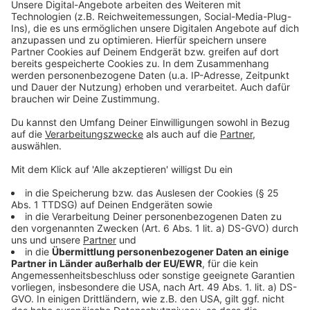
dicken Nikoläusen rund um die Ostermann-Arena
unterwegs. Der Ugly Christmas Sweater Lauf geht bis
zum Schloss Morsbroich und wieder zurück. Wer die 5-
km-Strecke noch mitlaufen will: Nachmeldungen vor
Ort kosten 15 Euro.
Anzeige
Weitere Meldungen aus Leverkusen
Anzeige
Warntag in Leverkusen recht erfolgreich
Letzte Rundfahrten im Leverkusener Chempark
Leverkusen: Cityfonds-Projekt „Wiesdorf
Wohnzimmer“