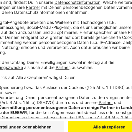
Bei den Grünen sind nach eigener Aussage vor allem 
würden sich scheinbar keine Gedanken darüber mache
Wahlkampf stecke, heißt es von deren OB-Kandidat S
angekokelt worden. Lediglich die Linke und die Partei
diesem Thema noch „glimpflich davongekommen“ – bei
verbalen Angriffen, als die Plakate aufgehängt wurd
Anzeige
Weitere Meldungen aus unserer Stadt
Anzeige
Nutriapopulation: Vor allem an der Wupper gesichtet
Sommerhitze: DLRG Leverkusen warnt vor Badeunfäl