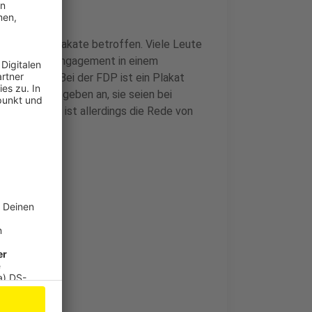
die großen Plakate betroffen. Viele Leute
n, wie viel Engagement in einem
ven Weiss. Bei der FDP ist ein Plakat
 „Die Partei“ geben an, sie seien bei
 der Partei ist allerdings die Rede von
en
len