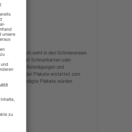
 Uwe Richrath sieht in den Schmierereien
Stadt“. Was mit Schnurrbärten oder
eschriebenen Beleidigungen und
n Diebstahl der Plakate erstattet zum
astisch beschädigte Plakate würden