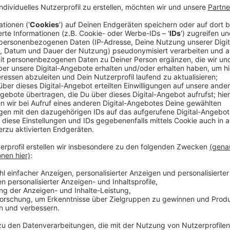
Anzeige
Starke Beschädigungen
Anzeige
Der SPD-Kandidat und amtierende Oberbürgermeister
einen „Angriff auf die demokratische Kultur unserer 
aufgemalten Brillen anfängt, endet häufig bei dazug
Beschimpfungen. Bei Letzterem und beim komplette
Beispiel die CDU Strafanzeige gegen unbekannt. Dr
erneuert.
Anzeige
Verbale Angriffe
Anzeige