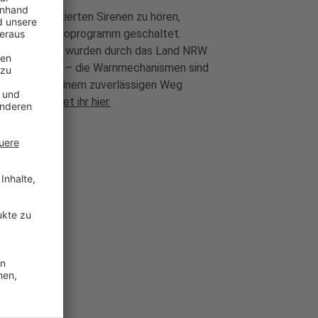
die fest montierten Sirenen zu hören,
e in unser Radioprogramm geschaltet.
ll Broadcast wurden durch das Land NRW
 Einsatzkräfte – die Warnmechanismen sind
uf mindestens einem zuverlässigen Weg
stfall findet ihr hier.
n
erwegs
nkroboter