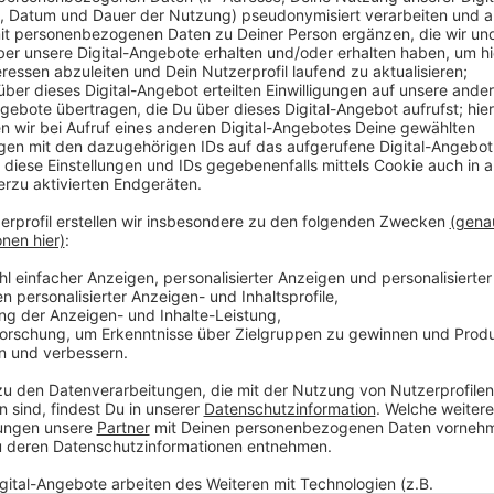
Ab elf Uhr waren in vielen Leverkusener Stadtteilen 
zusätzlich hat die Feuerwehr sich für eine Durchsag
Apps wie NINA oder KatWarn und das sogenannte Ce
ausgelöst. Der Warntag ist eine Übungsform für die
so verteilt, dass im Idealfall jeder Leverkusener a
gewarnt wird.
Infos der Feuerwehr zum Verhalten im Ern
Anzeige
Weitere Meldungen aus Leverkusen
Anzeige
Leverkusen verzeichnet weniger Alkoholvergiftunge
Leverkusener Ordnungsamt jetzt mit Bodycams unt
Klinikum Leverkusen operiert zukünftig mit Kniegele