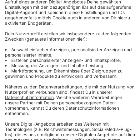
Ermittlungen wegen gefährlicher
Körperverletzung
Anzeige
Am Ende wurde ein 21-Jähriger mit einer Platzwunde
am Kopf zur Versorgung ins Krankenhaus gebracht. Die
Polizei ermittelt gegen einen 20- und einen 25-
Jährigen Mitarbeiter des Winterdorfs wegen
gefährlicher Körperverletzung. Dabei soll auch ein
Werkzeug im Spiel gewesen sein, worum es sich dabei
handelt, ist Teil der aktuellen Ermittlungen.
Anzeige
Weitere Meldungen aus Leverkusen
Anzeige