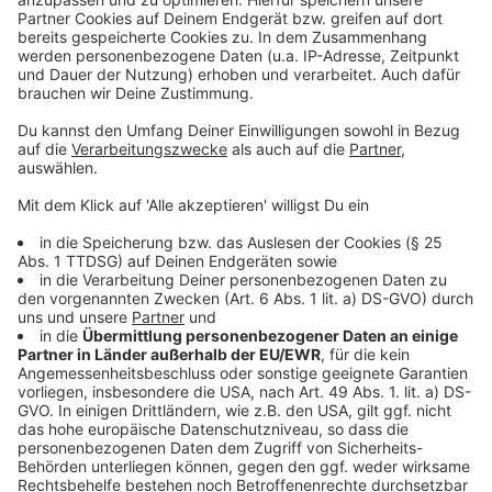
Weihnachtsaktion: Friedensboxen für Kinder in Nikopol
Arbeitsagentur: In Leverkusen fehlen vor allem
Erzieher
Leverkusen-Quettingen: Fixheider Brücke vorerst
wieder auf
Anzeige
Anzeige
Anzeige