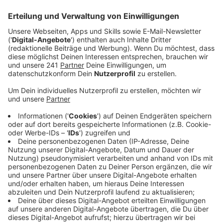
Anzeige
Mitarbeitende und Besucher offenbar
beteiligt
Anzeige
Neben einigen Weihnachtsmarkbesuchern sollen auch
Mitarbeitende des Winterdorfs an dem Tumult
beteiligt gewesen sein. Die Hintergründe des Streits
sind völlig unklar, berichtet die Polizei. Einige Beteiligte
hätten mit Pfefferspray gesprüht, danach seien
Fäuste geflogen.
Anzeige