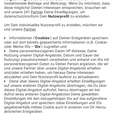
Veröffentlicht:
Mittwoch, 19.04.2023 15:23
Anzeige
Die vorgeschlagenen Kandidaten sollten im letzten
Jahr zum Beispiel besonderes Engagement bei der
Schaffung neuer Arbeitsplätze, für den Standort
Leverkusen und bei Themen wie Nachhaltigkeit und
Innovation gezeigt haben. In diesem Jahr gibt es auch
wieder eine zusätzliche Auszeichnung für mutige
Nachwuchsunternehmen und Startups.
Das
Bewerbungsformular für den Unternehmerpreis findet
ihr hier.
Anzeige