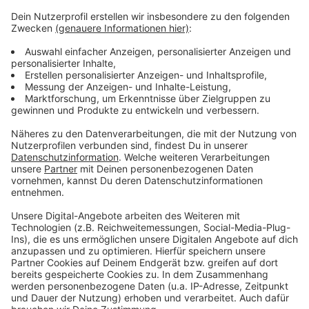
Weitere Meldungen aus Leverkusen
Anzeige
Leverkusen: Mehr Heuschnupfen durch Klimawandel
Milchkühe in Leverkusen: Weideaustrieb hat begonnen
Gemischte Gefühle bei Leverkusener Kaufhof-
Mitarbeitenden
Anzeige
Anzeige