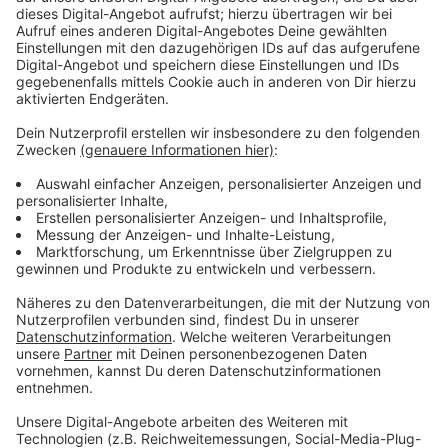
Belegschaft bei Betriebsversammlung
informiert
Anzeige
Die Geschäftsführung hatte die Belegschaft am
Dienstagmorgen auf einer Betriebsversammlung über
den Stellenabbau informiert. Demnach sind europaweit
3800 Jobs bei Ford betroffen. Am Standort Köln sind
das 1.700 Stellen in der Produktentwicklung und 600
in der Verwaltung. In Köln arbeiten derzeit rund 14.000
Menschen für Ford. Ford will Teile der Entwicklung und
Verwaltung in den USA bündeln.
Anzeige
Weitere Meldungen aus Leverkusen