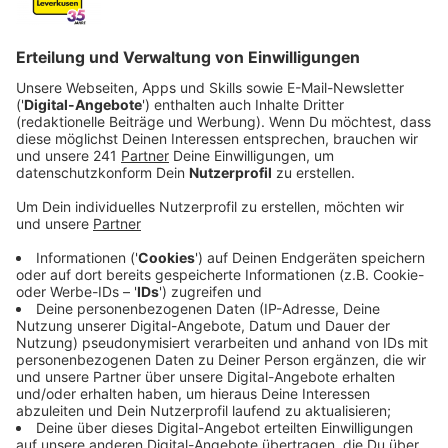
Anzeige
Nach zwei Wochen Verhandlungsmarathon sei eine
Zukunfts-Vereinbarung gelungen, die sowohl
Einsparungen für den Konzern, aber auch die Sicherung
der deutschen Standorte beinhaltet, heißt es von der
Gewerkschaft. Ford will zwar 2300 Stellen abbauen,
dies finde allerdings auf freiwilliger Basis und mit
vernünftigen Abfindungs-Programmen statt, sagt die
IG Metall. Außerdem sind betriebsbedingte
Kündigungen bis 2032 ausgeschlossen.
Anzeige