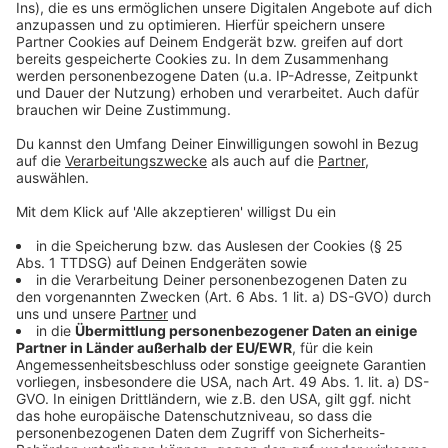
Anzeige
Leverkusen protestiert gegen Autobahnpläne des
Bundes
Leverkusen: Hallenbad Bergisch Neukirchen
geschlossen
Leverkusener Karnevalsgruppen werfen weniger
Kamelle
Anzeige