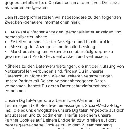
Olympia 2028 in Los Angeles.
Anzeige
Weitere Meldungen aus Leverkusen
Anzeige
Leverkusener City C: Umfrage zu
Umgestaltungsplänen
Aktion: Leverkusener Ansprechstellen für Frauen
protestieren
Mockridge-Debatte: Auftritt von Nizar im
Leverkusener Scala
Anzeige