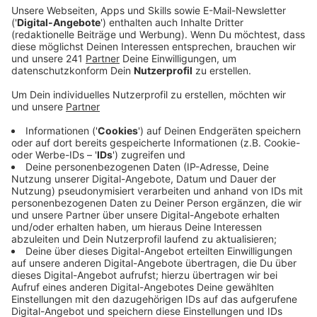
nicht nur Trainer und Teammitglieder, sondern
auch Freunde und Familie.
Veröffentlicht:
Dienstag, 10.09.2024 06:20
Anzeige
Urlaub für Athletinnen und Athleten
Anzeige
Taliso Engel, der bei den Paralympics Gold in 100
Meter Brust geholt hat, konnte die letzten Wochen
noch nicht ganz verarbeiten, er sagte, die Zeit sei so
schnell vergangen - gleichzeitig habe er den Eindruck,
lange weggewesen zu sein. Für die meisten
Athletinnen und Athleten geht es jetzt erstmal in den
Urlaub- danach steht für viele das nächste Ziel Fest: