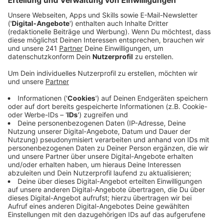
Veröffentlicht:
Dienstag, 30.06.2026 15:42
Anzeige
Besonderes Engagement ausgezeichnet
Anzeige
Beide haben nicht nur durch gute Noten, sondern auch
durch ihr soziales Engagement überzeugt. Jede von
ihnen bekommt ein Preisgeld von 500 Euro. Beide
Schülerinnen stehen für unterschiedliche Lebenswege:
Während die eine ihren schulischen Weg konsequent
Richtung Abitur fortsetzt, hat die andere mit viel
Einsatz und Willenskraft Herausforderungen
gemeistert und sich dabei auch sozial engagiert. Der