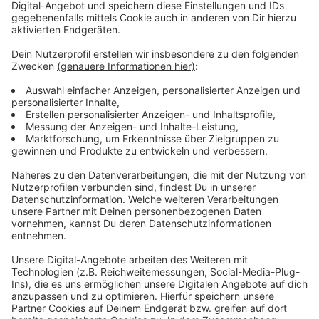
Kiwanis Club sagt mit der Auszeichnung: Auch an
Hauptschulen sind starke Bildungswege möglich – und
viele Schülerinnen und Schüler arbeiten hart daran, ihre
Ziele zu erreichen.
Anzeige
Mehr Nachrichten aus Leverkusen
Anzeige
Hitze sorgt für mehr Autopannen in Leverkusen
Leverkusen kämpft um das Hallenbad Bergisch
Neukirchen
Leverkusener Rheinbrücke: Streit um Bauvertrag geht
weiter