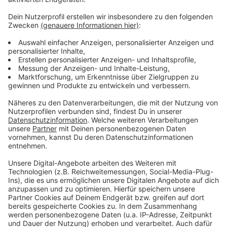
Weitere Meldungen aus Leverkusen
Anzeige
Zeugenaufruf nach Brand in Schlebusch:
Fremdverschulden?
So sollen Leverkusener Schulen vor Einbrüchen
geschützt werden
Japankäfer bedrohen Leverkusener Natur
Anzeige
Anzeige