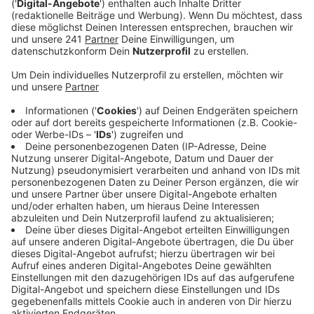
Veröffentlicht:
Dienstag, 22.07.2025 16:04
Anzeige
Mit dabei sind 16 Bands und auch Künstler aus unserer
Stadt spielen wieder auf der Bühne vor dem Topos. Zu
hören gibt es Musikrichtungen wie Deutschrock, Jazz
und Blues. In diesem Jahr gibt es neben Currywurst
und Reibekuchen auch zum ersten Mal einen Eiswagen.
Damit alles sicher über die Bühne geht hat der
Veranstalter die Sicherheitsvorkehrungen angepasst:
Das Gelände wird nachts überwacht und die
Zufahrtsstraßen werden abgesperrt. Der Eintritt zum
Street Life Festival ist frei.
Anzeige