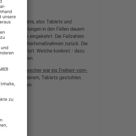
gitale Endgeräte, also Tablets und
s. Die Ermittlungen in den Fällen dauern
r etwas Ruhe eingekehrt. Die Fallzahlen
rhöhten Sicherheitsmaßnahmen zurück. Die
erie eingerichtet. Welche konkret - dazu
er zu ermutigen.
 Fall:
Ein Einbrecher war ins Freiherr-vom-
te, unter anderem, Tablets gestohlen.
ände festnehmen