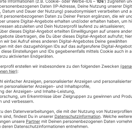
Anzeige
Das Ziel der neuen Einbruchsserie waren vor allem di
Laptops. Davon geht die Polizei zumindest derzeit au
noch immer an. Fest steht: Inzwischen ist aber wiede
sinken. Die Stadt führt das unter anderem auf die e
hatte sie im Sommer als Reaktion auf die Einbruchss
will sie nichts sagen, um keine potentiellen Nachahm
Erst an Weihnachten gab es allerdings einen weiteren
Stein-Gymnasium in Schlebusch eingestiegen
und hat
Die Polizei konnte ihn aber noch auf dem Schulgel
Anzeige
Weitere Meldungen aus Leverkusen
Anzeige