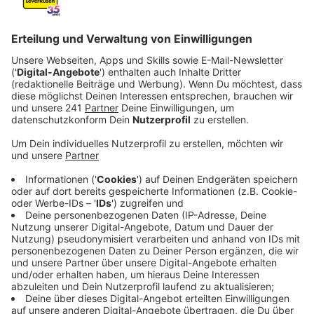
Veröffentlicht:
Dienstag, 01.07.2025 16:06
Anzeige
An Baustelle über Standstreifen überholt
Anzeige
Die Polizei hat am Montagmittag auf der A1 in Höhe
Leverkusen-Alkenrath einen 40-jährigen Autofahrer aus
dem Verkehr gezogen. Aufgefallen war der Mann als er
die Beamten, die im Zivilfahrzeug unterwegs waren, in
einer Baustelle über den Standstreifen mit 160
Stundenkilometern statt den erlaubten 80 km/h
überholte.
Anzeige