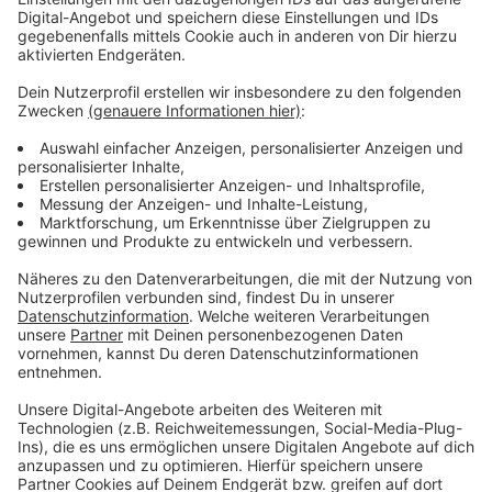
Verantwortlichen einen Bauantrag einreichen müssen.
Da dies nicht passiert ist, drohen nun Maßnahmen, um
die unzulässige Werbefläche zu beseitigen. Ob das
Graffiti tatsächlich entfernt oder verhüllt wird, ist noch
unklar.
Anzeige
Mehr Nachrichten aus Leverkusen
Anzeige
Beschmierte Stromkästen in Leverkusen werden
geschwärzt
Rettungsdienstgebühren: OB räumt Fehler in
Leverkusen ein
Leverkusen: Falsche Vermisstenmeldungen auf