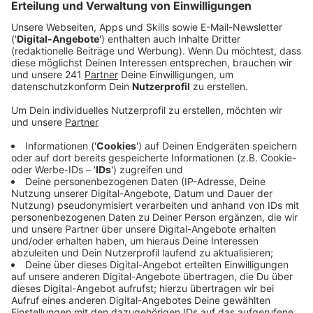
notwendige Baugenehmigung.
Veröffentlicht:
Freitag, 22.08.2025 13:48
Anzeige
Konsequenzen für die Verantwortlichen
Anzeige
Die Stadt Leverkusen hat bestätigt, dass für
Werbeflächen wie diese ein Bauantrag erforderlich ist.
Da dieser Antrag nicht gestellt wurde, muss das
Graffiti entweder entfernt oder alternativ verhüllt
werden.
Bevor das Graffiti aufgesprüht wurde, hätten die