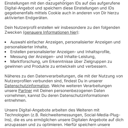
einer Wahl des amtierenden Oberbürgermeisters
Richrath auf. Bei ihm sehe man am ehesten die Chance,
dass er in den nächsten Jahren einen sozial gerechten
Klimaschutz voranbringe.
Anzeige
Weitere Meldungen aus Leverkusen
Anzeige
Rattenbefall in Leverkusener Kita: Keine Schließung
nötig
Vandalismus an Leverkusener Stellwerk legt
Bahnverkehr lahm
Nach Schmierereien: Stromkästen in Leverkusen
übermalt