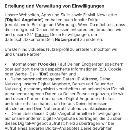
Anzeige
Nach langem Überlegen haben die Leverkusener
Grünen eine Antwort darauf gefunden: Sie geben keine
Wahlempfehlung ab. Nach Gesprächen mit den
Kandidaten sei man zu dem Entschluss gekommen: für
beide gebe es gute Gründe.
In vielen Punkten liege man näher an Amtsinhaber
Richrath, sein Herausforderer Hebbel stehe für einen
Neuanfang. Die Grünen rufen aber ausdrücklich dazu
auf, überhaupt wählen zu gehen.
Auch viele andere Parteien bei uns in der Stadt haben
sich mit ausdrücklichen Wahlempfehlungen
zurückgehalten. Nur die FDP hat sich klar auf die Seite
von Hebbel gestellt. Die Parents for Future rufen zu