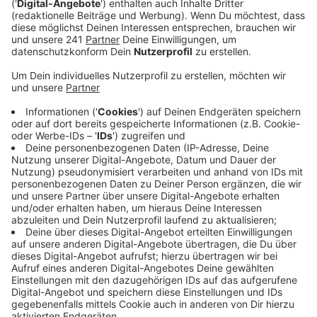
Anzeige
Der Däne hatte nur zwei Trainingseinheiten, um die
Mannschaft auf die Partie vorzubereiten.
Entsprechend groß ist die Spannung, wie schnell seine
Ideen umgesetzt werden können. Bayer 04 steht nach
einem schwachen Saisonstart unter Druck und will mit
einem Heimsieg den Anschluss an die oberen
Tabellenplätze wiederherstellen. Eintracht Frankfurt
reist allerdings ungeschlagen an und dürfte der
Werkself alles abverlangen. Anstoß in der
ausverkauften BayArena ist um 20:30 Uhr, Radio
Leverkusen überträgt das Spiel live.
Anzeige