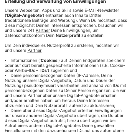
Veröffentlicht:
Donnerstag, 06.03.2025 14:03
Anzeige
Novum bei Prinzenwahl
Anzeige
Erstmalig wird damit der designierte Prinz nicht von
einer reinen Karnevalsgesellschaft gestellt, sondern
von einer ehrenamtlichen Vereinigung.
Anzeige
Neues Motto für Opladen
Anzeige