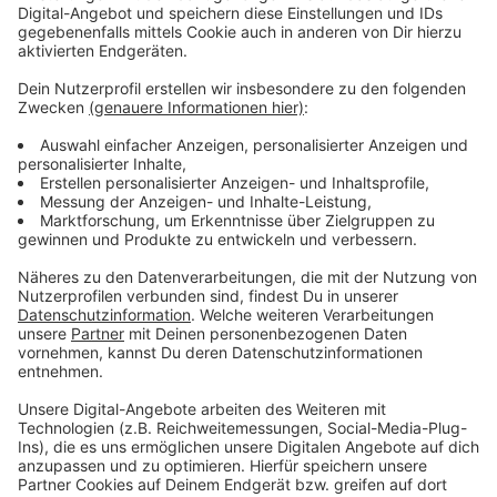
Außerdem hat das Komitee Opladener Karneval
bereits das Motto vorgestellt, unter dem Opladen die
nächste Session feiert: „Met Dun un Laache künne mer
alles maache!“ Im Vordergrund sollen die rheinische
Lebensfreude und der Zusammenhalt stehen.
Anzeige
Weitere Meldungen aus Leverkusen
Anzeige
Leverkusen als Fahrradstadt im Aufschwung
Leverkusen: So soll es für Bayer weitergehen
Mehr Müll durch Kamelle in Leverkusen