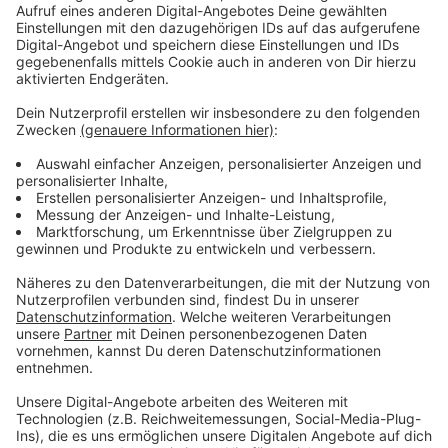
erforderliche Bauzeit eingehalten werden kann. Das
Problem für den Bund: Der Ausbau der Stelze würde
etwa viereinhalb Jahre dauern, der Bau eines Tunnels
etwa doppelt so lange. Wegen der längeren Bauzeit
des Tunnels müsste die bestehende Stelze früher als
geplant gesperrt werden. Das hätte gravierende
negative Folgen auf den Verkehr im gesamten Raum
Leverkusen als bedeutenden Wirtschaftsstandort,
schreibt Luxitsch weiter.
Um zu zeigen, dass sich Leverkusen weiter gegen die
oberirdischen Ausbaupläne der A1 und A3 stemmt,
haben die großen Parteien unserer Stadt für
Dienstagnachmittag zu einer Demo vor der Wiesdorfer
Bürgerhalle
aufgerufen.
Anzeige