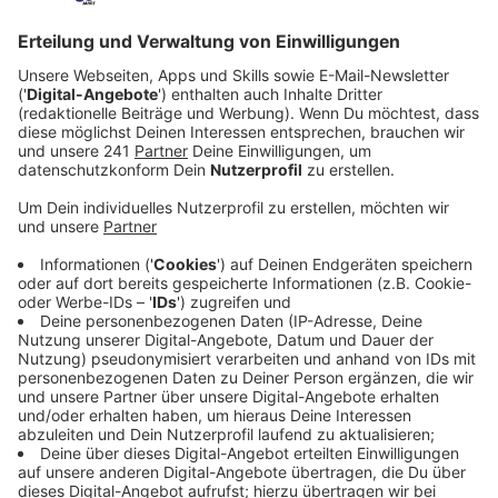
Finanzierungsplan für die gewünschte Tunnel-
Lösung.
Veröffentlicht:
Montag, 13.02.2023 05:46
Anzeige
In Sachen Leverkusener Autobahnausbau geht die
politische Diskussion zwischen Bund und Stadt weiter.
Der Staatssekretär von Bundesverkehrsminister
Wissing, Oliver Luksic, fordert von der Stadt
Leverkusen einen konkreten Finanzierungsplan für die
gewünschte Tunnel-Lösung. In einem Schreiben an die
Stadtverwaltung betont Luksic jetzt, dass es aus
Sicht des Bundes keine Alternative zur „Stelze“ gibt.
Sollte die Stadt Leverkusen trotz der aufgezeigten
Nachteile am Tunnel festhalten, so müsse sie genau
erklären, wie sie das bezahlen will und wie die