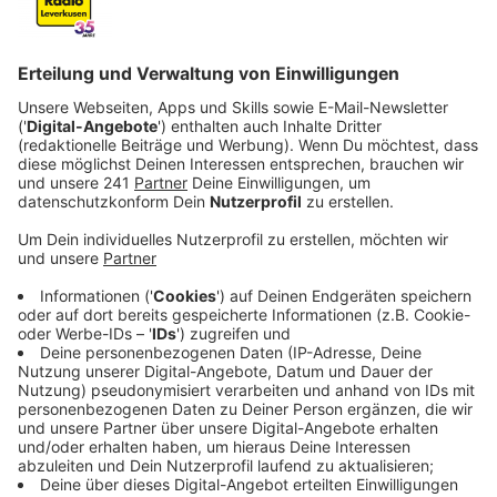
Ackerflächen werden als Gründe angegeben.
Veröffentlicht:
Mittwoch, 05.11.2025 13:49
Anzeige
Bayer 04 hofft
Anzeige
Sportchef Simon Rolfes von Bayer 04 hofft dennoch
darauf, dass sich das Blatt heute im Stadtrat noch
wendet – denn eigentlich sind nächste Woche
Gespräche mit der Politik in Monheim terminiert:
„Wir haben keinen Plan B. An dem Standort bleiben wir
dran und werden auch wenn es eine negative
Abstimmung gibt, dran bleiben. Deswegen... Das wäre