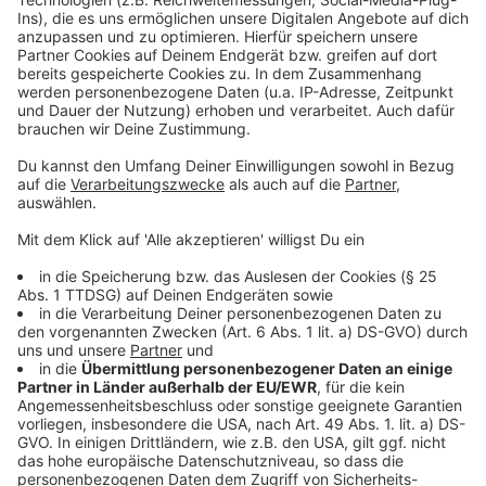
Anzeige
Weitere Meldungen aus unserer Stadt
Anzeige
Martinszüge in Leverkusen starten: Größter am
Wochenende
PFAS im Trinkwasser: Das ist der Stand in Leverkusen
IHK-Umfrage: Unternehmen in Leverkusen
pessimistisch
Anzeige