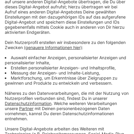
wirklich verwunderlich, wie man auch mit einem
Wirtschaftsunternehmen umgeht, was investiert, was
alles selbst bezahlt, wenn man vor den Gesprächen so
was canceln will."
Anzeige
Hintergrund
Anzeige
Bayer 04 plant auf einem Bayer-Gelände in der Nähe
von Hitdorf insgesamt 13 Trainingsplätze. Und der
Verein steht unter Druck: durch den Autobahn-Ausbau
von A1 und A3 fallen in Zukunft fast 90 Prozent des
Geländes rund um die BayArena weg. Einen Plan B für
Monheim gibt es laut Rolfes nicht.