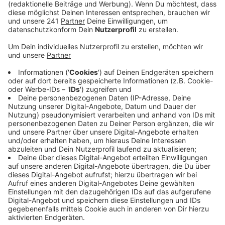
Anzeige
Unter anderem das Gleichstellungsbüro der Stadt, die
Caritas und die VHS bieten dafür Vorträge und
Workshops an. Dabei geht es um Themen wie
Rassismus, Sexismus und andere Formen der
Diskriminierung und was man dagegen tun kann. Auch
über das Thema Hass auf Social Media soll informiert
werden. Alle Infos zu den Events und alles rund um die
Anmeldung dazu
findet ihr hier.
Anzeige
Weitere Meldungen aus Leverkusen
Anzeige