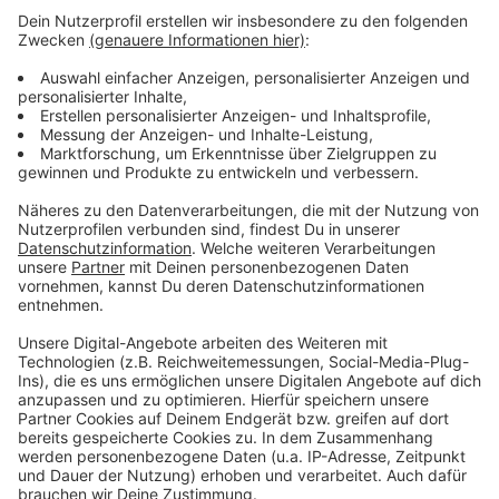
U16-Wahl in Leverkusen: SPD liegt vorne, Richrath wird
OB
Leverkusener Klinikum: Verbesserte Notfallversorgung
Stadt Leverkusen sucht Lösung für kaputte Berliner
Kissen
Anzeige
Anzeige
Anzeige