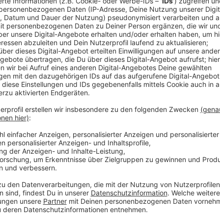
Veröffentlicht:
Donnerstag, 04.04.2024 13:36
Anzeige
Mehr Personal beim Kommunalen Ordnungsdienst und 
laut Oberbürgermeister Richrath alles dafür, damit w
fühlen können. Steigende Zahlen in der Kriminalitätss
Rauschgiftdelikten sind demnach nicht nur negativ 
konnten hier laut Stadt im vergangenen Jahr über 
als im Vorjahr. Auch in diesem Jahr will die Stadt gem
Steuerfahndung gezielte Kontrollaktionen durchführ
Anzeige
Mehr Meldungen aus Leverkusen
Anzeige