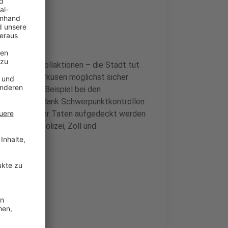
viele Kontrollaktionen – die Stadt tut
ir uns in Leverkusen möglichst sicher
tatistik zum Beispiel bei den
zu bewerten: dank Schwerpunktkontrollen
11 Prozent mehr Taten aufgedeckt werden
einsam mit Polizei, Zoll und
en.