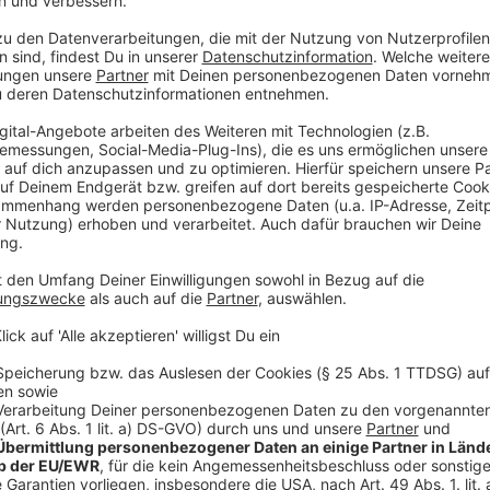
einfließen. Ziel ist es, Städtebaufördermittel zu erha
Innenstadt fortzusetzen.
Anzeige
Weitere Ansätze für Wiesdorf
Anzeige
Eine dritte Befragung der Stadtteilentwicklungsgese
das
Bahnhofsquartier Leverkusen-Mitte
bezog, ist b
abgeschlossen. Das ist aber noch nicht alles. Es gibt
Wiesdorfer City. Am Dienstag (24. September) wurde
Werkstattverfahrens Innenstadteingangs West präsen
rund um die Kirche Herz Jesu. Drei beauftragte Pl
präsentierten ihre Entwürfe vor und zeigten der inter
Areal rund um die Kirche Herz Jesu entwickeln könnt
Entwurf.
Hier geht es zum entsprechenden Online-Art