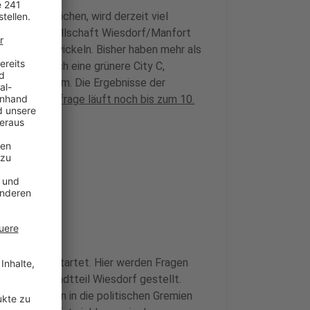
das zu erreichen, wird derzeit viel
wicklungsgesellschaft Wiesdorf/Manfort
ity C zu entwickeln. Bisher haben mehr als
ünschen sich eine grünere City C,
aren Wohnraum. Die Ergebnisse der
eßen.
Die Umfrage läuft noch bis zum 10.
 werden?
teiligung gestartet. Hier werden Fragen
gesamten Stadtteil Wiesdorf gestellt.
gungen sollen in die politischen Gremien