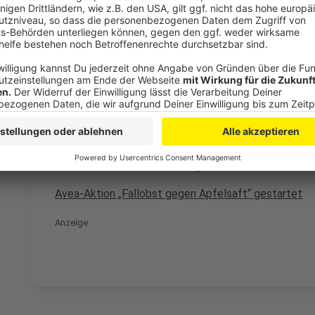
Anzeige
Weitere Meldungen aus Leverkusen
Anzeige
Polizei warnt vor neuer Betrugsmasche per Post
Gestohlener Radlader im Bürgerbusch entdeckt
Avea-Aktion „Fallobst gegen Apfelsaft“ gestartet
Anzeige