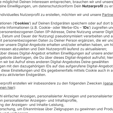
Wiesdorf soll moderner und lebenswerter werden. Um 
geplant. Vor gut zwei Wochen hat die Stadtteilent
eine Online-Umfrage gestartet, um Visionen für die C
500 Menschen an der Umfrage teilgenommen. Viele w
Angebote für Kinder und Jugendliche sowie bezahlb
Umfrage sollen in den Architektenwettbewerb einfli
Oktober 2024.
Anzeige
Wie kann Wiesdorf insgesamt lebenswerter
Anzeige
Parallel dazu hat die Stadtverwaltung eine Bürgerbe
zur Nachhaltigkeit, Mobilität und Lebensqualität im 
Diese Umfrage endet am 13. Oktober 2024.
Die Anre