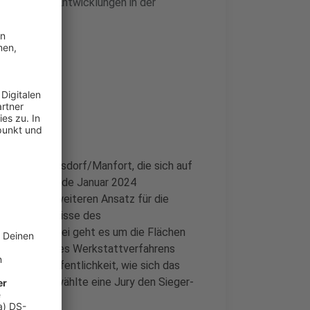
lten, um die Entwicklungen in der
llschaft Wiesdorf/Manfort, die sich auf
ereits seit Ende Januar 2024
 noch einen weiteren Ansatz für die
n die Ergebnisse des
tiert. Hierbei geht es um die Flächen
anungsteams des Werkstattverfahrens
essierten Öffentlichkeit, wie sich das
e. Am Ende wählte eine Jury den Sieger-
ikel.