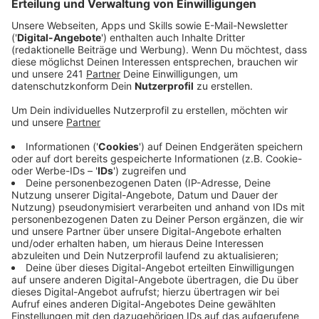
funktioniert hat, zeigen erneut aktuelle Zahlen der
Landesstatistiker.
Veröffentlicht:
Mittwoch, 05.11.2025 07:06
Anzeige
Jedes zwölfte Unternehmen nrw-weit ist erst vor
zwei Jahren gegründet worden, damit hat unser
Bundesland mehr Neugründungen, als der Rest von
Deutschland im Schnitt vorweisen kann. Leverkusen
sticht außerdem besonders hervor – obwohl die Stadt
keine der größten in NRW ist, liegt sie hinter Herne auf
Platz zwei bei der Gründungsrate. Das heißt: Bei uns
ist es sogar etwa jedes zehnte Unternehmen, das sich
innerhalb der letzten zwei Jahre entschieden hat, sich
in Leverkusen anzusiedeln. Unsere Nachbarstadt Köln
liegt, auch aufgrund ihrer Größe, rein zahlenmäßig auf