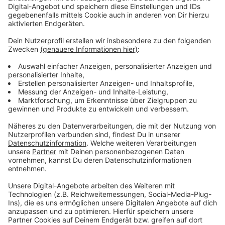
Platz 1 der Neugründungen – 2023 waren es über
5.000.
Anzeige
Weitere Meldungen aus Leverkusen
Anzeige
Martinszüge in Leverkusen starten: Größter am
Wochenende
PFAS im Trinkwasser: Das ist der Stand in Leverkusen
IHK-Umfrage: Unternehmen in Leverkusen
pessimistisch