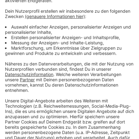
Weitere Meldungen aus Leverkusen
Anzeige
Niederfeldstraße in Leverkusen: Pläne fürs Business-
Quartier
Leverkusener Trinkwasser nicht durch PFAS belastet
Prozess: Rund 600 Kilo Marihuana in Leverkusen
gelagert
Anzeige