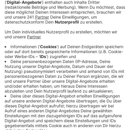
Anzeige
Eigene Bestleistung zweimal getoppt
Anzeige
Zweimal die eigene Bestleistung übertrumpft und die
erste deutsche Medaille abgeholt: TSV-Sportler Léon
Schäfer hat bei der Para-Leichtathletik-WM in Indien
die Silbermedaille gewonnen. Die Spiele in Neu-Delhi
laufen seit dem 26. September und gehen noch bis
zum 05. Oktober. Schäfer, der seit 2011 beim TSV
Bayer 04 Leverkusen trainiert, hatte im letzten Anlauf
7, 45 Meter geschafft – weit über seiner bisherigen
Bestleistung.
Anzeige